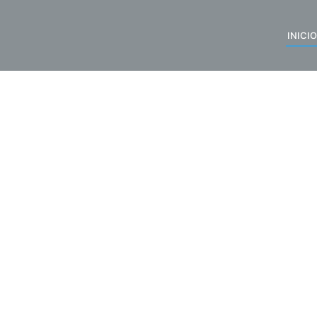
INICIO
Roma Sport (Tienda Online)
Inicio
Roma Sport (Tienda Online)