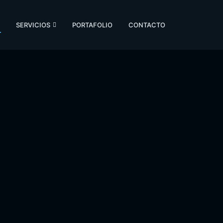
SERVICIOS
PORTAFOLIO
CONTACTO